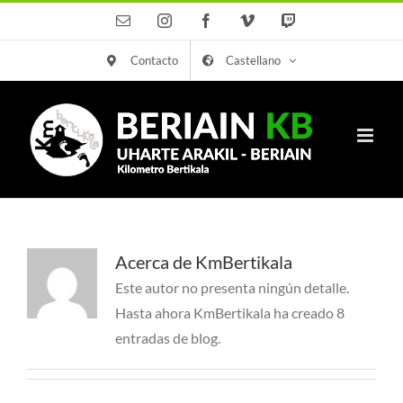
Saltar
Correo
Instagram
Facebook
Vimeo
Twitch
electrónico
al
Contacto
Castellano
contenido
Acerca de
KmBertikala
Este autor no presenta ningún detalle.
Hasta ahora KmBertikala ha creado 8
entradas de blog.