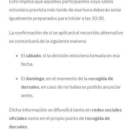
Esto implica que aquellos participantes cuya salida
estuviera prevista más tarde de esa hora deberán estar
igualmente preparados para iniciar a las 10:30.
La confirmación de si se aplicará el recorrido alternativo
se comunicará de la siguiente manera:
El
sábado
, si la decisión estuviera tomada en esa
fecha.
El
domingo
, en el momento de la
recogida de
dorsales
, en caso de no haberse podido anunciar
antes.
Dicha información se difundirá tanto en
redes sociales
oficiales
como en el propio punto de
recogida de
dorsales
.