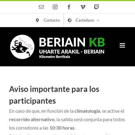
Saltar
Correo
Instagram
Facebook
Vimeo
Twitch
electrónico
al
Contacto
Castellano
contenido
Aviso importante para los
participantes
En caso de que, en función de la
climatología
, se active el
recorrido alternativo
, la salida será conjunta para todos
los corredores a las
10:30 horas
.