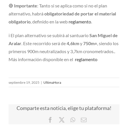
🔴
Importante
: Tanto si se aplica como si no el plan
alternativo, habrá
obligatoriedad de portar el material
obligatorio
, definido en la web
reglamento
.
ℹ️ El plan alternativo se subirá al santuario
San Miguel de
Aralar
. Este recorrido será de
4,6km
y
750m+
, siendo los
primeros 900m neutralizados y 3,7km cronometrados..
Más información disponible en el
reglamento
septiembre 19, 2025
|
UltimaHora
Comparte esta noticia, elige tu plataforma!
Facebook
X
WhatsApp
Correo
electrónico