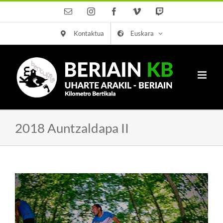
Skip
Email
Instagram
Facebook
Vimeo
Twitch
to
Kontaktua
Euskara
content
2018 Auntzaldapa II