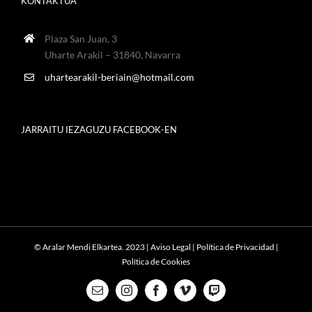
KONTAKTUA
Plaza San Juan, 3
Uharte Arakil – 31840, Navarra
uhartearakil-beriain@hotmail.com
JARRAITU IEZAGUZU FACEBOOK-EN
© Aralar Mendi Elkartea. 2023 |
Aviso Legal
|
Política de Privacidad
|
Política de Cookies
Email
Instagram
Facebook
Vimeo
Twitch