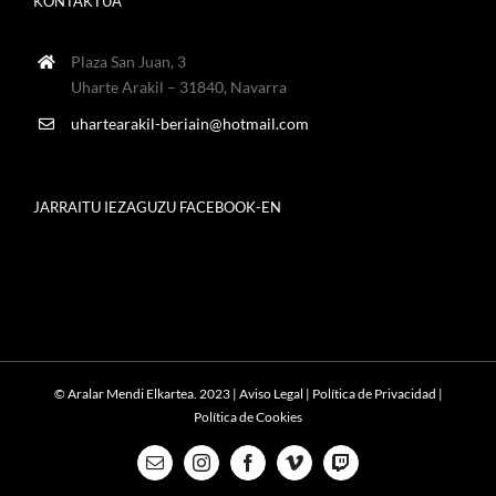
KONTAKTUA
Plaza San Juan, 3
Uharte Arakil – 31840, Navarra
uhartearakil-beriain@hotmail.com
JARRAITU IEZAGUZU FACEBOOK-EN
© Aralar Mendi Elkartea. 2023 |
Aviso Legal
|
Política de Privacidad
|
Política de Cookies
Email
Instagram
Facebook
Vimeo
Twitch