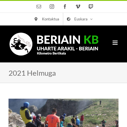
Skip
Email
Instagram
Facebook
Vimeo
Twitch
to
Kontaktua
Euskara
content
2021 Helmuga