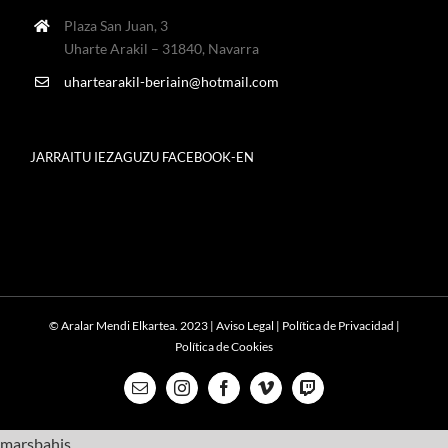
Plaza San Juan, 3
Uharte Arakil – 31840, Navarra
uhartearakil-beriain@hotmail.com
JARRAITU IEZAGUZU FACEBOOK-EN
© Aralar Mendi Elkartea. 2023 |
Aviso Legal
|
Política de Privacidad
|
Política de Cookies
Email
Instagram
Facebook
Vimeo
Twitch
marsbahis