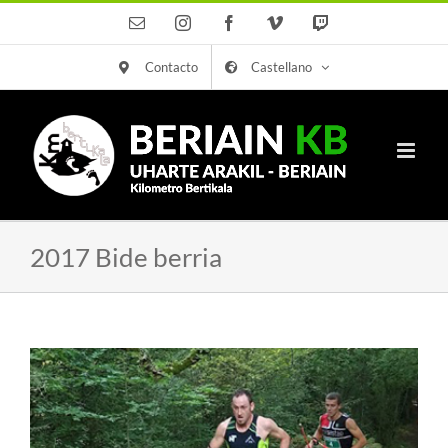
Saltar
Correo
Instagram
Facebook
Vimeo
Twitch
electrónico
al
Contacto
Castellano
contenido
2017 Bide berria