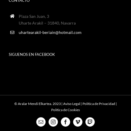
CONTACTO
Plaza San Juan, 3
Uharte Arakil – 31840, Navarra
uhartearakil-beriain@hotmail.com
SIGUENOS EN FACEBOOK
© Aralar Mendi Elkartea. 2023 |
Aviso Legal
|
Política de Privacidad
|
Política de Cookies
Correo
Instagram
Facebook
Vimeo
Twitch
electrónico