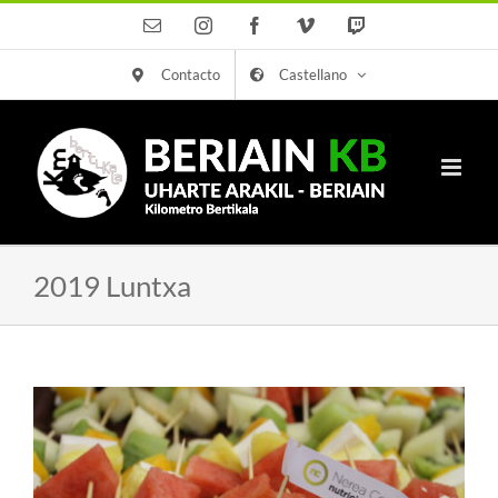
Saltar
Correo
Instagram
Facebook
Vimeo
Twitch
electrónico
al
Contacto
Castellano
contenido
2019 Luntxa