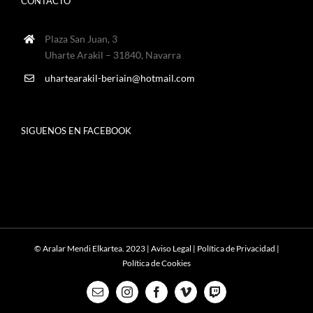
CONTACTO
Plaza San Juan, 3
Uharte Arakil – 31840, Navarra
uhartearakil-beriain@hotmail.com
SIGUENOS EN FACEBOOK
© Aralar Mendi Elkartea. 2023 |
Aviso Legal
|
Política de Privacidad
|
Política de Cookies
Correo
Instagram
Facebook
Vimeo
Twitch
electrónico